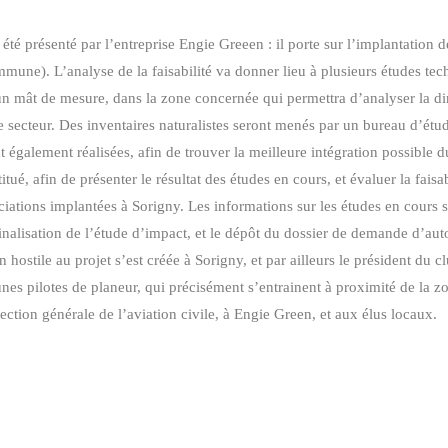
té présenté par l’entreprise Engie Greeen : il porte sur l’implantation 
mune). L’analyse de la faisabilité va donner lieu à plusieurs études tec
 mât de mesure, dans la zone concernée qui permettra d’analyser la dire
e secteur. Des inventaires naturalistes seront menés par un bureau d’étud
 également réalisées, afin de trouver la meilleure intégration possible 
tué, afin de présenter le résultat des études en cours, et évaluer la faisa
iations implantées à Sorigny. Les informations sur les études en cours s
nalisation de l’étude d’impact, et le dépôt du dossier de demande d’auto
 hostile au projet s’est créée à Sorigny, et par ailleurs le président du c
nes pilotes de planeur, qui précisément s’entrainent à proximité de la z
ction générale de l’aviation civile, à Engie Green, et aux élus locaux.