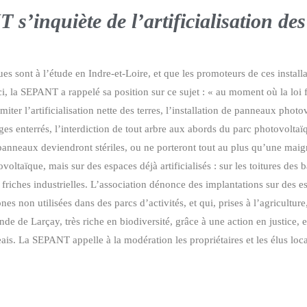
s’inquiète de l’artificialisation des
sont à l’étude en Indre-et-Loire, et que les promoteurs de ces installatio
 la SEPANT a rappelé sa position sur ce sujet : « au moment où la loi f
miter l’artificialisation nette des terres, l’installation de panneaux photo
ges enterrés, l’interdiction de tout arbre aux abords du parc photovoltaï
les panneaux deviendront stériles, ou ne porteront tout au plus qu’une ma
taïque, mais sur des espaces déjà artificialisés : sur les toitures des bât
riches industrielles. L’association dénonce des implantations sur des es
s non utilisées dans des parcs d’activités, et qui, prises à l’agricultur
de de Larçay, très riche en biodiversité, grâce à une action en justice, e
is. La SEPANT appelle à la modération les propriétaires et les élus locau