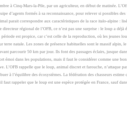
mbre à Cinq-Mars-la-Pile, par un agriculteur, en début de matinée. L’Off
quipe d’agents formés à sa reconnaissance, pour relever si possibles des 
al parait correspondre aux caractéristiques de la race italo-alpine : lisé
directeur régional de l’OFB, ce n’est pas une surprise : le loup a déjà 
 période est propice, car c’est celle de la reproduction, où les jeunes lo
ur terre natale. Les zones de présence habituelles sont le massif alpin, le
vant parcourir 50 km par jour. Ils font des passages éclairs, jusque dans 
ort émoi dans les populations, mais il faut le considérer comme une bon
. L’OFB rappelle que le loup, animal discret et farouche, n’attaque pas 
ribuer à l’équilibre des écosystèmes. La fédération des chasseurs estime 
il faut rappeler que le loup est une espèce protégée en France, sauf dan