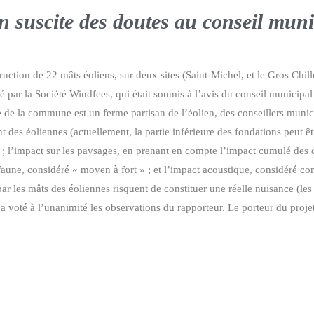
n suscite des doutes au conseil muni
tion de 22 mâts éoliens, sur deux sites (Saint-Michel, et le Gros Chillo
rté par la Société Windfees, qui était soumis à l’avis du conseil municip
 de la commune est un ferme partisan de l’éolien, des conseillers municip
nt des éoliennes (actuellement, la partie inférieure des fondations peut ê
; l’impact sur les paysages, en prenant en compte l’impact cumulé des dif
ifaune, considéré « moyen à fort » ; et l’impact acoustique, considéré 
les mâts des éoliennes risquent de constituer une réelle nuisance (les é
a voté à l’unanimité les observations du rapporteur. Le porteur du proje