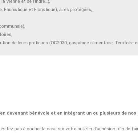
a Vienne et de l’Indre…),
 Faunistique et Floristique), aires protégées,
é communale),
oires,
ion de leurs pratiques (OC2030, gaspillage alimentaire, Territoire 
 en devenant bénévole et en intégrant un ou plusieurs de nos
itez pas à cocher la case sur votre bulletin d’adhésion afin de faire