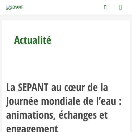
Aller
Men
Rechercher
au
princ
contenu
Actualité
La
SEPANT
La SEPANT au cœur de la
au
cœur
Journée mondiale de l’eau :
de
la
animations, échanges et
Journée
mondiale
engagement
de