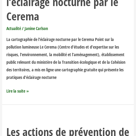
l’éclairage nocturne par le
nocturne
par
Cerema
le
Cerema
Actualité
/
Janine Carlson
La cartographie de l’éclairage nocturne par le Cerema Point sur la
pollution lumineuse Le Cerema (Centre d’études et d’expertise sur les
risques, l’environnement, la mobilité et l’aménagement), établissement
public relevant du ministère de la Transition écologique et de la Cohésion
des territoires, a mis en ligne une cartographie gratuite qui présente les
pratiques d’éclairage nocturne
Lire la suite »
Les
actions
Les actions de prévention de
de