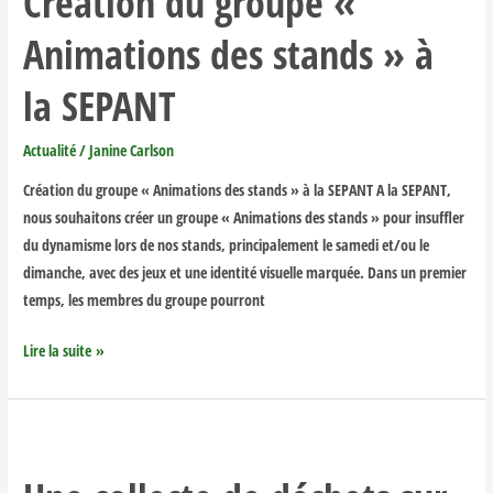
Création du groupe «
«
Animations des stands » à
Animations
des
la SEPANT
stands
»
Actualité
/
Janine Carlson
à
la
Création du groupe « Animations des stands » à la SEPANT A la SEPANT,
SEPANT
nous souhaitons créer un groupe « Animations des stands » pour insuffler
du dynamisme lors de nos stands, principalement le samedi et/ou le
dimanche, avec des jeux et une identité visuelle marquée. Dans un premier
temps, les membres du groupe pourront
Lire la suite »
Une
collecte
de