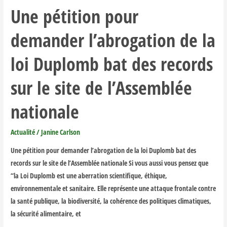
Une pétition pour
pour
demander
demander l’abrogation de la
l’abrogation
de
loi Duplomb bat des records
la
loi
sur le site de l’Assemblée
Duplomb
bat
nationale
des
records
Actualité
/
Janine Carlson
sur
Une pétition pour demander l’abrogation de la loi Duplomb bat des
le
records sur le site de l’Assemblée nationale Si vous aussi vous pensez que
site
“la Loi Duplomb est une aberration scientifique, éthique,
de
environnementale et sanitaire. Elle représente une attaque frontale contre
l’Assemblée
la santé publique, la biodiversité, la cohérence des politiques climatiques,
nationale
la sécurité alimentaire, et