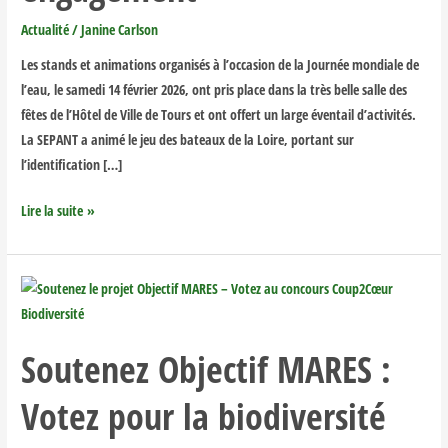
l’eau
Actualité
/
Janine Carlson
:
Les stands et animations organisés à l’occasion de la Journée mondiale de
animations,
l’eau, le samedi 14 février 2026, ont pris place dans la très belle salle des
échanges
fêtes de l’Hôtel de Ville de Tours et ont offert un large éventail d’activités.
et
La SEPANT a animé le jeu des bateaux de la Loire, portant sur
engagement
l’identification […]
Lire la suite »
Soutenez
Objectif
MARES
Soutenez Objectif MARES :
:
Votez
Votez pour la biodiversité
pour
la