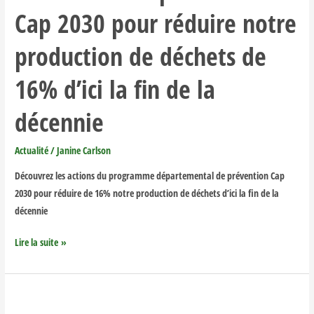
prévention
Cap 2030 pour réduire notre
de
Cap
production de déchets de
2030
pour
16% d’ici la fin de la
réduire
notre
décennie
production
de
Actualité
/
Janine Carlson
déchets
Découvrez les actions du programme départemental de prévention Cap
de
2030 pour réduire de 16% notre production de déchets d’ici la fin de la
16%
décennie
d’ici
la
Lire la suite »
fin
de
la
Une
décennie
pétition