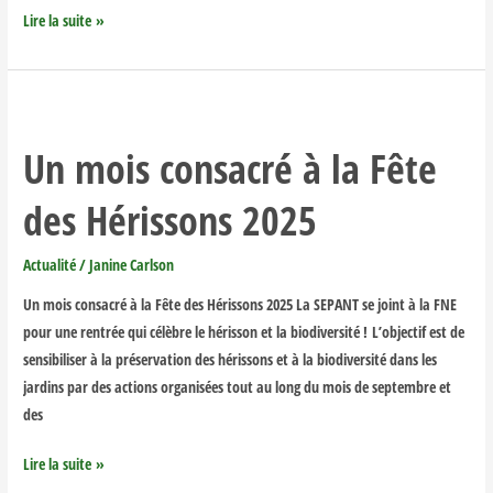
Lire la suite »
Un
mois
Un mois consacré à la Fête
consacré
à
des Hérissons 2025
la
Fête
Actualité
/
Janine Carlson
des
Hérissons
Un mois consacré à la Fête des Hérissons 2025 La SEPANT se joint à la FNE
2025
pour une rentrée qui célèbre le hérisson et la biodiversité ! L’objectif est de
sensibiliser à la préservation des hérissons et à la biodiversité dans les
jardins par des actions organisées tout au long du mois de septembre et
des
Lire la suite »