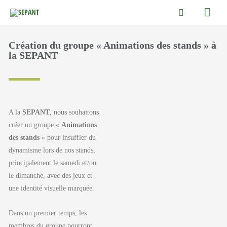
Aller
Men
Rechercher
au
princ
contenu
Création du groupe « Animations des stands » à
la SEPANT
A la
SEPANT
, nous souhaitons
créer un groupe «
Animations
des stands
» pour insuffler du
dynamisme lors de nos stands,
principalement le samedi et/ou
le dimanche, avec des jeux et
une identité visuelle marquée.
Dans un premier temps, les
membres du groupe pourront