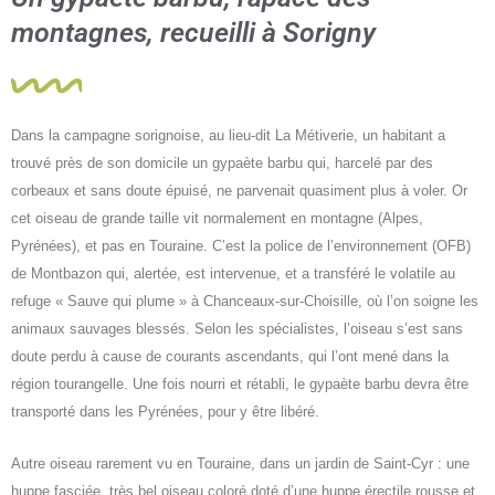
montagnes, recueilli à Sorigny
Dans la campagne sorignoise, au lieu-dit La Métiverie, un habitant a
trouvé près de son domicile un gypaète barbu qui, harcelé par des
corbeaux et sans doute épuisé, ne parvenait quasiment plus à voler. Or
cet oiseau de grande taille vit normalement en montagne (Alpes,
Pyrénées), et pas en Touraine. C’est la police de l’environnement (OFB)
de Montbazon qui, alertée, est intervenue, et a transféré le volatile au
refuge « Sauve qui plume » à Chanceaux-sur-Choisille, où l’on soigne les
animaux sauvages blessés. Selon les spécialistes, l’oiseau s’est sans
doute perdu à cause de courants ascendants, qui l’ont mené dans la
région tourangelle. Une fois nourri et rétabli, le gypaète barbu devra être
transporté dans les Pyrénées, pour y être libéré.
Autre oiseau rarement vu en Touraine, dans un jardin de Saint-Cyr : une
huppe fasciée, très bel oiseau coloré doté d’une huppe érectile rousse et