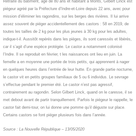
Retraité du bâtiment, âgé de 80 ans et habitant à Monts, Gilbert Linck est
piégeur agréé par la Préfecture d’Indre-et-Loire depuis 22 ans, avec pour
mission d’éliminer les ragondins, sur les berges des rivières. Il lui arrive
assez souvent de piéger accidentellement des castors : 58 en 2019, de
toutes les tailles de 2 kg pour les plus jeunes à 30 kg pour les adultes,
indique-t-il. Aussitôt repérés dans les pièges, ils sont caressés et libérés,
car il s’agit d’une espèce protégée. Le castor a notamment colonisé
l’Indre. Il se reproduit en février, t les naissances ont lieu en juin. La
femelle a en moyenne une portée de trois petits, qui apprennent à nager
en quelques heures dans l’entrée de leur hutte. En grande partie nocturne,
le castor vit en petits groupes familiaux de 5 ou 6 individus. Le sevrage
s’effectue pendant le premier été. Le castor n’est pas agressif,
contrairement au ragondin. Selon Gilbert Linck, quand on le caresse, il se
met debout avant de partir tranquillement. Parfois le piégeur le rappelle, le
castor fait demi-tour, on lui donne une pomme qu’il déguste sur place.
Certains castors se font piéger plusieurs fois dans l’année.
Source : La Nouvelle République – 13/05/2020