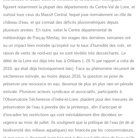
figurent notamment la plupart des départements du Centre-Val de Loire, et
surtout tous ceux du Massif Central, lequel joue normalement un rôle de
château d’eau, et qui connait des déficits pluviométriques depuis
plusieurs années. En outre, selon le Centre départemental de
météorologie de Parçay-Meslay, les orages des dernières semaines ont
eu un impact bien moindre qu’espéré sur le taux d’humidité des sols, en
raison de vents de nord-est qui se sont révélés très desséchants. Le
débit de la Loire est déjà très bas à Orléans (- 26 % par rapport à celui de
2019, qui était déjà historiquement bas). Face au phénomène récurrent de
sécheresse estivale, au moins depuis 2016, la question se pose de
préserver une ressource en eau, devenue de plus en plus rare en période
estivale. Plusieurs acteurs syndicaux et associatifs, participants à
l’Observatoire Sécheresse d’Indre-et-Loire, plaident pour des mesures de
préservation de l’eau à prendre dès le printemps, afin d’anticiper et
d’encadrer les restrictions qui vont inévitablement être décidées en
urgence au mois de juillet. Ils soulignent que la politique de l’eau (et de al
biodiversité des milieux aquatiques) est financée par les consommateurs,
et que ceux-ci devraient avoir leur mot à dire sur l’utilisation de l’eau qu’ils