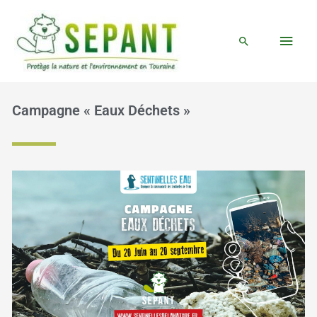
Aller
Menu
au
princi
Rechercher
contenu
Campagne « Eaux Déchets »