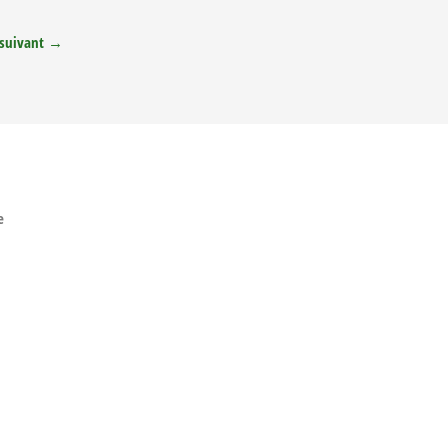
suivant
→
e